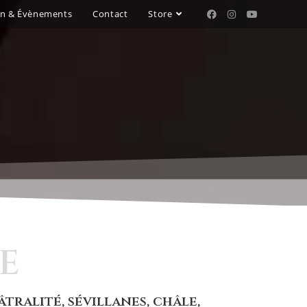
on & Évènements
Contact
Store
E
ralité, sévillanes, châle,